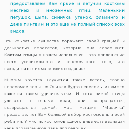
предоставляем Вам яркие и летучии костюмы
местных и иноземных птиц. Маленький
петушок, цыпа, синичка, утенок, фламинго и
даже пингвин! И это еще не полный список всех
видов.
Эти крылатые существа поражают своей грацией и
дальностью перелетов, которые они совершают.
Костюм птицы
в нашем исполнении - это воплощение
всего удивительного и невероятного, того, что
находится в этих маленьких созданиях.
Многим хочется научиться также летать, словно
невесомое перышко.Они как-будто невесомы, и нам это
кажется таким удивительным. И хотя зимой птицы
улетают в теплые края, они возвращаются,
возвращаются домой. Наш магазин "Масочка"
предоставляет Вам большой выбор костюмов для всей
ребятни. У многих костюмов одного вида есть вариации
как и для мальчиков, так и для девочек.