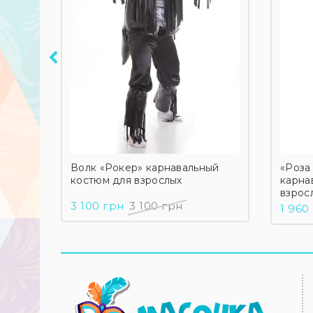
»
Волк «Рокер» карнавальный
«Роза
ля
костюм для взрослых
карна
взрос
3 100 грн
3 100 грн
1 960