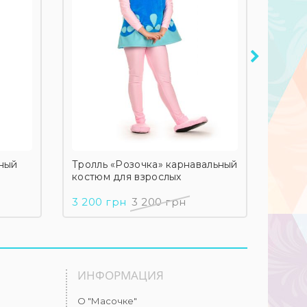
ный
Тролль «Розочка» карнавальный
Тролл
костюм для взрослых
костю
3 200 грн
3 200 грн
2 70
ИНФОРМАЦИЯ
О "Масочке"